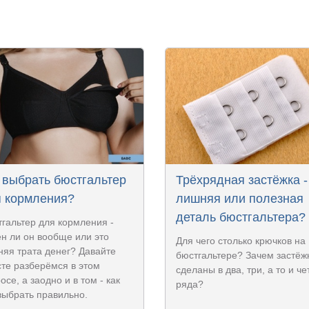
 выбрать бюстгальтер
Трёхрядная застёжка -
 кормления?
лишняя или полезная
деталь бюстгальтера?
гальтер для кормления -
н ли он вообще или это
Для чего столько крючков на
яя трата денег? Давайте
бюстгальтере? Зачем застёж
те разберёмся в этом
сделаны в два, три, а то и ч
осе, а заодно и в том - как
ряда?
выбрать правильно.