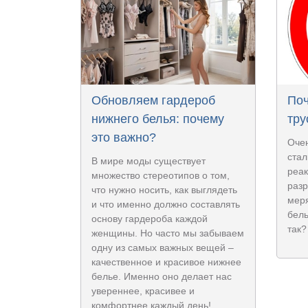
Обновляем гардероб
Поч
нижнего белья: почему
тру
это важно?
Оче
стал
В мире моды существует
реак
множество стереотипов о том,
разр
что нужно носить, как выглядеть
меря
и что именно должно составлять
бель
основу гардероба каждой
так?
женщины. Но часто мы забываем
одну из самых важных вещей –
качественное и красивое нижнее
белье. Именно оно делает нас
увереннее, красивее и
комфортнее каждый день!