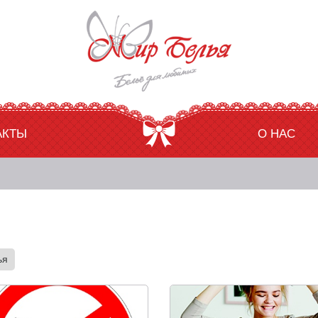
АКТЫ
О НАС
ья