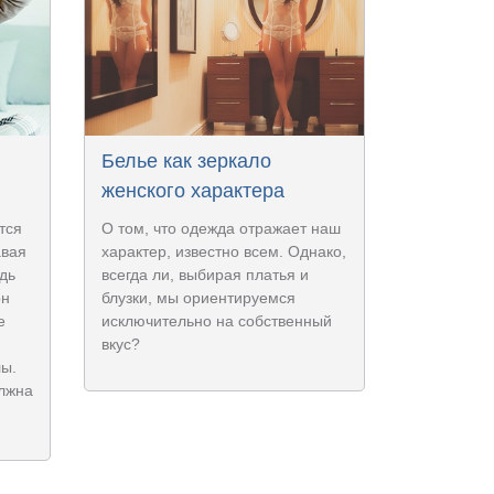
Белье как зеркало
женского характера
тся
О том, что одежда отражает наш
авая
характер, известно всем. Однако,
дь
всегда ли, выбирая платья и
он
блузки, мы ориентируемся
е
исключительно на собственный
вкус?
лы.
олжна