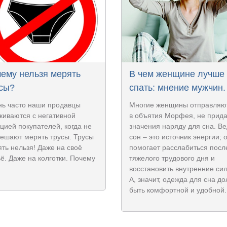
ему нельзя мерять
В чем женщине лучше
сы?
спать: мнение мужчин.
нь часто наши продавцы
Многие женщины отправляю
киваются с негативной
в объятия Морфея, не прид
цией покупателей, когда не
значения наряду для сна. Ве
ешают мерять трусы. Трусы
сон – это источник энергии; 
ть нельзя! Даже на своё
помогает расслабиться посл
ё. Даже на колготки. Почему
тяжелого трудового дня и
восстановить внутренние си
А, значит, одежда для сна д
быть комфортной и удобной.