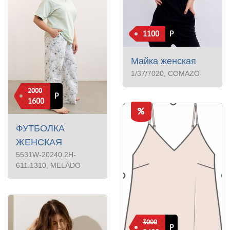
1100
Р
Майка женская
1/37/7020
, COMAZO
2000
Р
1600
ФУТБОЛКА
ЖЕНСКАЯ
5531W-20240.2H-
611.1310
, MELADO
3000
Р