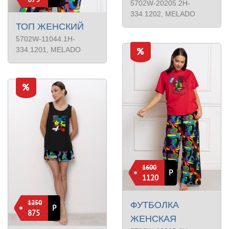
5702W-20205.2H-
334.1202
, MELADO
ТОП ЖЕНСКИЙ
5702W-11044.1H-
334.1201
, MELADO
1600
Р
1120
1250
ФУТБОЛКА
Р
875
ЖЕНСКАЯ