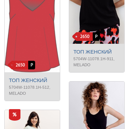
2650
Р
ТОП ЖЕНСКИЙ
5704W-11078.1H-911
,
2650
Р
MELADO
ТОП ЖЕНСКИЙ
5704W-11078.1H-512
,
MELADO