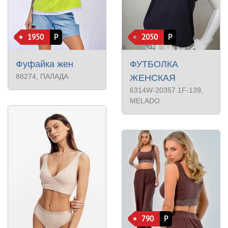
1950
Р
2050
Р
Фуфайка жен
ФУТБОЛКА
88274
, ПАЛАДА
ЖЕНСКАЯ
6314W-20357.1F-139
,
MELADO
790
Р