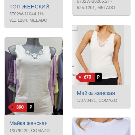
5702W-20205.2H-
ТОП ЖЕНСКИЙ
525.1201
, MELADO
5702W-11044.1H-
911.1204
, MELADO
670
Р
Майка женская
1/37/8421
, COMAZO
890
Р
Майка женская
1/37/8420
, COMAZO