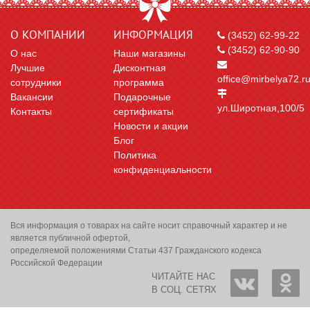
О КОМПАНИИ
ИНФОРМАЦИЯ
(3452) 62-99-22
(3452) 62-90-90
О нас
Наши магазины
Лучшие
Дисконтная
office@mirbelya72.r
сотрудники
программа
Вакансии
Подарочные
ул.Широтная,100/5
Контакты
сертификаты
Новости и акции
Блог
Политика
конфиденциальности
Вся информация о товарах на сайте носит справочный характер и не
является публичной офертой,
определяемой положениями Статьи 437 Гражданского кодекса
Российской Федерации
ЧИТАЙТЕ НАС
В СОЦ. СЕТЯХ