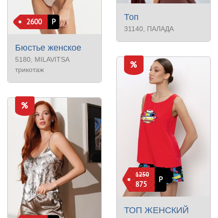
Топ
2600
Р
31140
, ПАЛАДА
Бюстье женское
5180
, MILAVITSA
трикотаж
1250
Р
875
ТОП ЖЕНСКИЙ