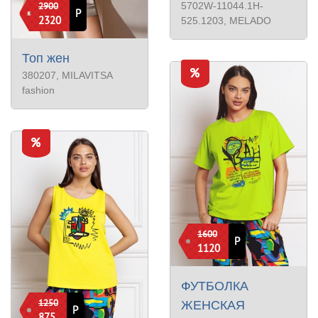
2900
5702W-11044.1H-
Р
2320
525.1203
, MELADO
Топ жен
380207
, MILAVITSA
fashion
1600
Р
1120
ФУТБОЛКА
1250
ЖЕНСКАЯ
Р
875