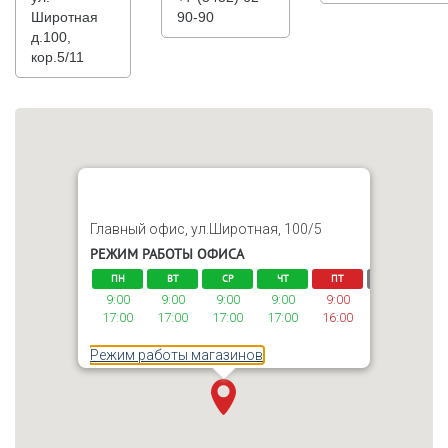
Широтная
90-90
д.100,
кор.5/11
Главный офис, ул.Широтная, 100/5
РЕЖИМ РАБОТЫ ОФИСА
ПН
ВТ
СР
ЧТ
ПТ
СБ
В
9:00
9:00
9:00
9:00
9:00
-
-
17:00
17:00
17:00
17:00
16:00
Режим работы магазинов