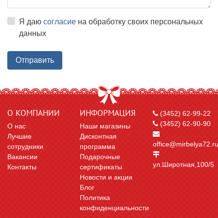
Я даю
согласие
на обработку своих персональных
данных
О КОМПАНИИ
ИНФОРМАЦИЯ
(3452) 62-99-22
(3452) 62-90-90
О нас
Наши магазины
Лучшие
Дисконтная
office@mirbelya72.r
сотрудники
программа
Вакансии
Подарочные
ул.Широтная,100/5
Контакты
сертификаты
Новости и акции
Блог
Политика
конфиденциальности