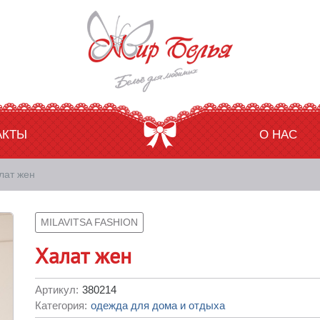
АКТЫ
О НАС
лат жен
MILAVITSA FASHION
Халат жен
Артикул:
380214
Категория:
одежда для дома и отдыха