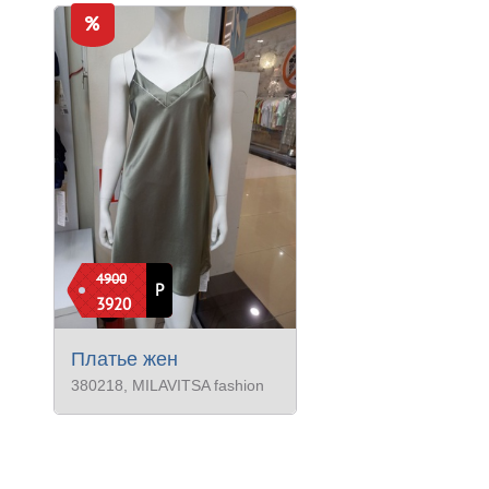
4900
Р
3920
Платье жен
380218
, MILAVITSA fashion